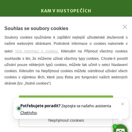
KAM V HUSTOPEČÍCH
Vinařství
Souhlas se soubory cookies
T. G. Masaryk
Soubory cookies využíváme k zajištění nejlepší uživatelské zkušenosti s
Mandloně
našimi webovými stránkami. Podrobné informace o cookies naleznete v
Ubytování
sekci
Více informací o cookies
. Kliknutím na Přijmout všechny cookies
Restaurace
souhlasíte s tím, že můžeme užívat všechny typy cookies. Chcete-li povolit
užívání pouze některých typů cookies, můžete tak učinit v sekci Nastavení
Městské muzeum a galerie
cookies. Kliknutím na Nepřijmout cookies můžete odmítnout užívání všech
Denní meníčka
cookies s výjimkou těch, které jsou třeba pro fungování našich webových
stránek (tzv. „Nutné cookies“).
Mapa města
Přijmout všechny cookies
Potřebujete poradit?
Zeptejte se našeho asistenta
Chettyho
.
Nepřijmout cookies
Prohlášení o přístupnosti
Správce webu
2026 © Město
Hustopeče