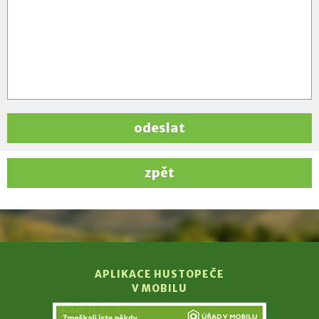
odeslat
zpět
APLIKACE HUSTOPEČE
V MOBILU