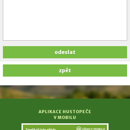
odeslat
zpět
APLIKACE HUSTOPEČE
V MOBILU