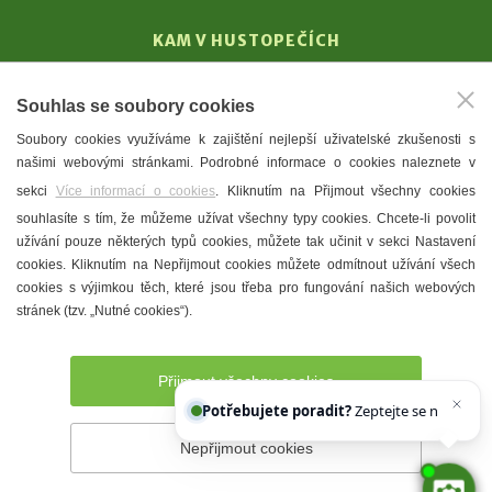
KAM V HUSTOPEČÍCH
Vinařství
Souhlas se soubory cookies
T. G. Masaryk
Soubory cookies využíváme k zajištění nejlepší uživatelské zkušenosti s
Mandloně
našimi webovými stránkami. Podrobné informace o cookies naleznete v
Ubytování
sekci
Více informací o cookies
. Kliknutím na Přijmout všechny cookies
Restaurace
souhlasíte s tím, že můžeme užívat všechny typy cookies. Chcete-li povolit
užívání pouze některých typů cookies, můžete tak učinit v sekci Nastavení
Městské muzeum a galerie
cookies. Kliknutím na Nepřijmout cookies můžete odmítnout užívání všech
Denní meníčka
cookies s výjimkou těch, které jsou třeba pro fungování našich webových
stránek (tzv. „Nutné cookies“).
Mapa města
Přijmout všechny cookies
Potřebujete poradit?
Zeptejte se našeho asi
Nepřijmout cookies
Prohlášení o přístupnosti
Správce webu
2026 © Město
Hustopeče