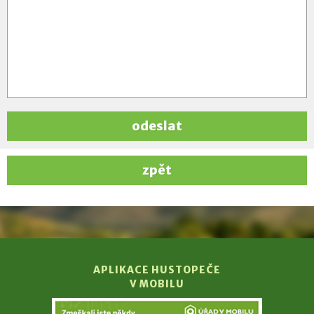
odeslat
zpět
APLIKACE HUSTOPEČE
V MOBILU