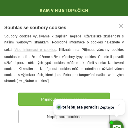
KAM V HUSTOPEČÍCH
Vinařství
Souhlas se soubory cookies
T. G. Masaryk
Soubory cookies využíváme k zajištění nejlepší uživatelské zkušenosti s
Mandloně
našimi webovými stránkami. Podrobné informace o cookies naleznete v
Ubytování
sekci
Více informací o cookies
. Kliknutím na Přijmout všechny cookies
Restaurace
souhlasíte s tím, že můžeme užívat všechny typy cookies. Chcete-li povolit
užívání pouze některých typů cookies, můžete tak učinit v sekci Nastavení
Městské muzeum a galerie
cookies. Kliknutím na Nepřijmout cookies můžete odmítnout užívání všech
Denní meníčka
cookies s výjimkou těch, které jsou třeba pro fungování našich webových
stránek (tzv. „Nutné cookies“).
Mapa města
Přijmout všechny cookies
Potřebujete poradit?
Zeptejte se našeh
Nepřijmout cookies
Prohlášení o přístupnosti
Správce webu
2026 © Město
Hustopeče