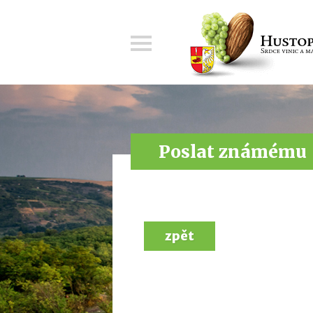
Menu
Poslat známému
zpět