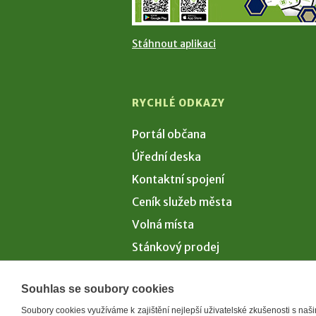
Stáhnout aplikaci
RYCHLÉ ODKAZY
Portál občana
Úřední deska
Kontaktní spojení
Ceník služeb města
Volná místa
Stánkový prodej
Volby 2026
Souhlas se soubory cookies
Soubory cookies využíváme k zajištění nejlepší uživatelské zkušenosti s na