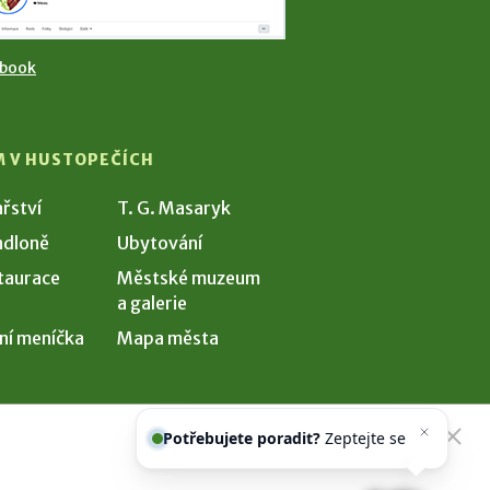
ebook
M V HUSTOPEČÍCH
ařství
T. G. Masaryk
dloně
Ubytování
taurace
Městské muzeum
a galerie
ní meníčka
Mapa města
Potřebujete poradit?
Zeptejte se
našeho asistenta
Che