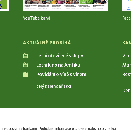
YouTube kanál
Fac
AKTUÁLNĚ PROBÍHÁ
KA
Letní otevřené sklepy
Vin
Letní kino na Amfiku
Man
Povídání o víně s vínem
Res
celý kalendář akcí
Den
šimi webovými stránkami. Podrobné informace o cookies naleznete v sekci