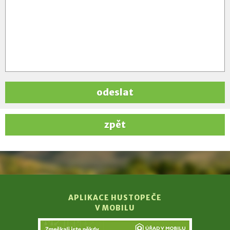
odeslat
zpět
APLIKACE HUSTOPEČE
V MOBILU