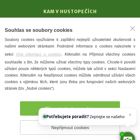
KAM V HUSTOPEČÍCH
Vinařství
Souhlas se soubory cookies
T. G. Masaryk
Soubory cookies využíváme k zajištění nejlepší uživatelské zkušenosti s
Mandloně
našimi webovými stránkami. Podrobné informace o cookies naleznete v
Ubytování
sekci
Více informací o cookies
. Kliknutím na Přijmout všechny cookies
Restaurace
souhlasíte s tím, že můžeme užívat všechny typy cookies. Chcete-li povolit
užívání pouze některých typů cookies, můžete tak učinit v sekci Nastavení
Městské muzeum a galerie
cookies. Kliknutím na Nepřijmout cookies můžete odmítnout užívání všech
Denní meníčka
cookies s výjimkou těch, které jsou třeba pro fungování našich webových
stránek (tzv. „Nutné cookies“).
Mapa města
Přijmout všechny cookies
Potřebujete poradit?
Zeptejte se našeho asistent
Nepřijmout cookies
Prohlášení o přístupnosti
Správce webu
2026 © Město
Hustopeče