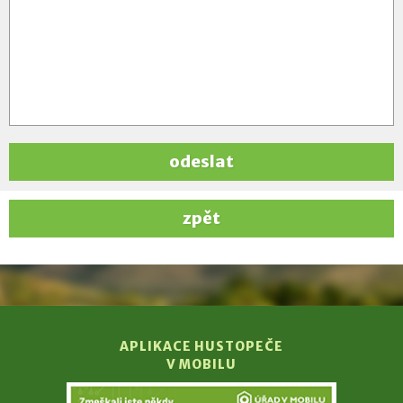
odeslat
zpět
APLIKACE HUSTOPEČE
V MOBILU