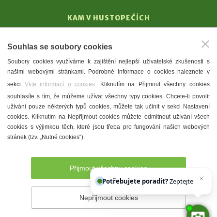
KAM V HUSTOPEČÍCH
Vinařství
Souhlas se soubory cookies
T. G. Masaryk
Soubory cookies využíváme k zajištění nejlepší uživatelské zkušenosti s
Mandloně
našimi webovými stránkami. Podrobné informace o cookies naleznete v
Ubytování
sekci
Více informací o cookies
. Kliknutím na Přijmout všechny cookies
Restaurace
souhlasíte s tím, že můžeme užívat všechny typy cookies. Chcete-li povolit
užívání pouze některých typů cookies, můžete tak učinit v sekci Nastavení
Městské muzeum a galerie
cookies. Kliknutím na Nepřijmout cookies můžete odmítnout užívání všech
Denní meníčka
cookies s výjimkou těch, které jsou třeba pro fungování našich webových
stránek (tzv. „Nutné cookies“).
Mapa města
Přijmout všechny cookies
Potřebujete poradit?
Zeptejte se našeh
Nepřijmout cookies
Prohlášení o přístupnosti
Správce webu
2026 © Město
Hustopeče