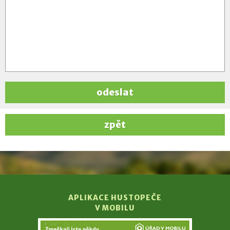
odeslat
zpět
APLIKACE HUSTOPEČE
V MOBILU