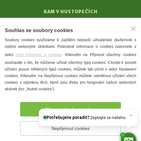
KAM V HUSTOPEČÍCH
Vinařství
Souhlas se soubory cookies
T. G. Masaryk
Soubory cookies využíváme k zajištění nejlepší uživatelské zkušenosti s
Mandloně
našimi webovými stránkami. Podrobné informace o cookies naleznete v
Ubytování
sekci
Více informací o cookies
. Kliknutím na Přijmout všechny cookies
Restaurace
souhlasíte s tím, že můžeme užívat všechny typy cookies. Chcete-li povolit
užívání pouze některých typů cookies, můžete tak učinit v sekci Nastavení
Městské muzeum a galerie
cookies. Kliknutím na Nepřijmout cookies můžete odmítnout užívání všech
Denní meníčka
cookies s výjimkou těch, které jsou třeba pro fungování našich webových
stránek (tzv. „Nutné cookies“).
Mapa města
Přijmout všechny cookies
Potřebujete poradit?
Zeptejte se našeho asistenta
Nepřijmout cookies
Prohlášení o přístupnosti
Správce webu
2026 © Město
Hustopeče