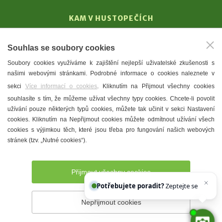
KAM V HUSTOPEČÍCH
Vinařství
Souhlas se soubory cookies
T. G. Masaryk
Soubory cookies využíváme k zajištění nejlepší uživatelské zkušenosti s
Mandloně
našimi webovými stránkami. Podrobné informace o cookies naleznete v
Ubytování
sekci
Více informací o cookies
. Kliknutím na Přijmout všechny cookies
Restaurace
souhlasíte s tím, že můžeme užívat všechny typy cookies. Chcete-li povolit
užívání pouze některých typů cookies, můžete tak učinit v sekci Nastavení
Městské muzeum a galerie
cookies. Kliknutím na Nepřijmout cookies můžete odmítnout užívání všech
Denní meníčka
cookies s výjimkou těch, které jsou třeba pro fungování našich webových
stránek (tzv. „Nutné cookies“).
Mapa města
Přijmout všechny cookies
Potřebujete poradit?
Zeptejte se našeho as
Nepřijmout cookies
Prohlášení o přístupnosti
Správce webu
2026 © Město
Hustopeče