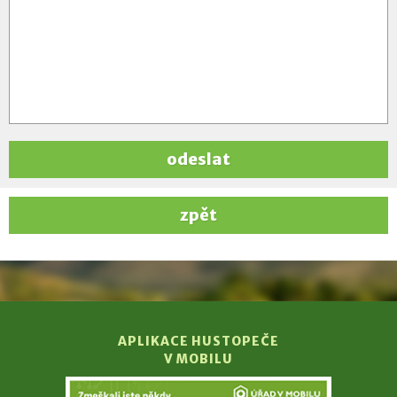
odeslat
zpět
APLIKACE HUSTOPEČE
V MOBILU