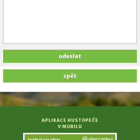
odeslat
zpět
APLIKACE HUSTOPEČE
V MOBILU