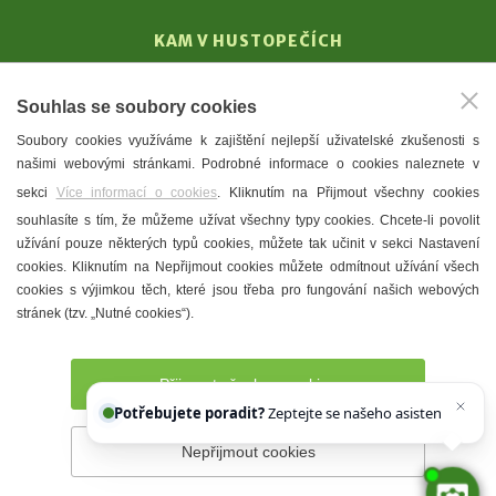
KAM V HUSTOPEČÍCH
Vinařství
Souhlas se soubory cookies
T. G. Masaryk
Soubory cookies využíváme k zajištění nejlepší uživatelské zkušenosti s
Mandloně
našimi webovými stránkami. Podrobné informace o cookies naleznete v
Ubytování
sekci
Více informací o cookies
. Kliknutím na Přijmout všechny cookies
Restaurace
souhlasíte s tím, že můžeme užívat všechny typy cookies. Chcete-li povolit
užívání pouze některých typů cookies, můžete tak učinit v sekci Nastavení
Městské muzeum a galerie
cookies. Kliknutím na Nepřijmout cookies můžete odmítnout užívání všech
Denní meníčka
cookies s výjimkou těch, které jsou třeba pro fungování našich webových
stránek (tzv. „Nutné cookies“).
Mapa města
Přijmout všechny cookies
Potřebujete poradit?
Zeptejte se našeho asistenta
Chetty
Nepřijmout cookies
Prohlášení o přístupnosti
Správce webu
2026 © Město
Hustopeče