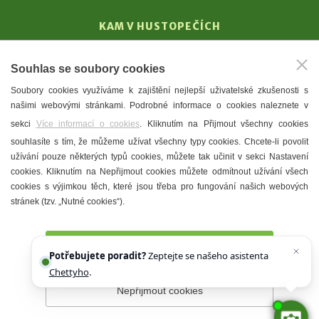
KAM V HUSTOPEČÍCH
Vinařství
Souhlas se soubory cookies
T. G. Masaryk
Soubory cookies využíváme k zajištění nejlepší uživatelské zkušenosti s
Mandloně
našimi webovými stránkami. Podrobné informace o cookies naleznete v
Ubytování
sekci
Více informací o cookies
. Kliknutím na Přijmout všechny cookies
Restaurace
souhlasíte s tím, že můžeme užívat všechny typy cookies. Chcete-li povolit
užívání pouze některých typů cookies, můžete tak učinit v sekci Nastavení
Městské muzeum a galerie
cookies. Kliknutím na Nepřijmout cookies můžete odmítnout užívání všech
Denní meníčka
cookies s výjimkou těch, které jsou třeba pro fungování našich webových
stránek (tzv. „Nutné cookies“).
Mapa města
Přijmout všechny cookies
Potřebujete poradit?
Zeptejte se našeho asistenta
Chettyho
.
Nepřijmout cookies
Prohlášení o přístupnosti
Správce webu
2026 © Město
Hustopeče