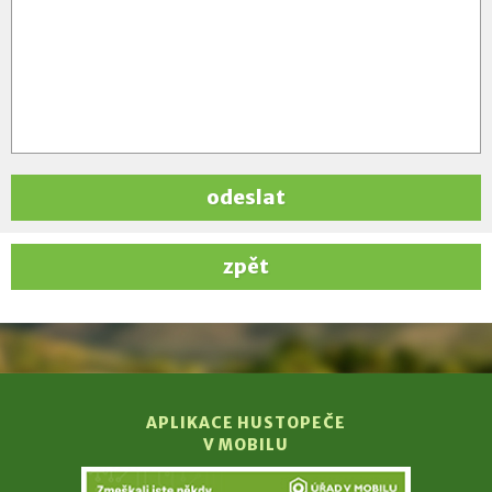
odeslat
zpět
APLIKACE HUSTOPEČE
V MOBILU