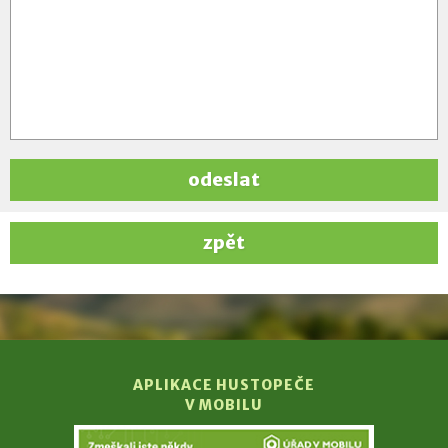
odeslat
zpět
APLIKACE HUSTOPEČE
V MOBILU