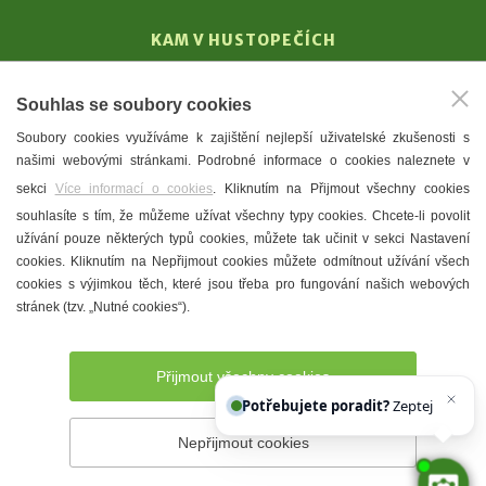
KAM V HUSTOPEČÍCH
Vinařství
Souhlas se soubory cookies
T. G. Masaryk
Soubory cookies využíváme k zajištění nejlepší uživatelské zkušenosti s
Mandloně
našimi webovými stránkami. Podrobné informace o cookies naleznete v
Ubytování
sekci
Více informací o cookies
. Kliknutím na Přijmout všechny cookies
Restaurace
souhlasíte s tím, že můžeme užívat všechny typy cookies. Chcete-li povolit
užívání pouze některých typů cookies, můžete tak učinit v sekci Nastavení
Městské muzeum a galerie
cookies. Kliknutím na Nepřijmout cookies můžete odmítnout užívání všech
Denní meníčka
cookies s výjimkou těch, které jsou třeba pro fungování našich webových
stránek (tzv. „Nutné cookies“).
Mapa města
Přijmout všechny cookies
Potřebujete poradit?
Zeptejte se naše
Nepřijmout cookies
Prohlášení o přístupnosti
Správce webu
2026 © Město
Hustopeče