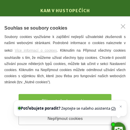
KAM V HUSTOPEČÍCH
Vinařství
Souhlas se soubory cookies
T. G. Masaryk
Soubory cookies využíváme k zajištění nejlepší uživatelské zkušenosti s
Mandloně
našimi webovými stránkami. Podrobné informace o cookies naleznete v
Ubytování
sekci
Více informací o cookies
. Kliknutím na Přijmout všechny cookies
Restaurace
souhlasíte s tím, že můžeme užívat všechny typy cookies. Chcete-li povolit
užívání pouze některých typů cookies, můžete tak učinit v sekci Nastavení
Městské muzeum a galerie
cookies. Kliknutím na Nepřijmout cookies můžete odmítnout užívání všech
Denní meníčka
cookies s výjimkou těch, které jsou třeba pro fungování našich webových
stránek (tzv. „Nutné cookies“).
Mapa města
Přijmout všechny cookies
Potřebujete poradit?
Zeptejte se našeho asistenta
Chettyho
.
Nepřijmout cookies
Prohlášení o přístupnosti
Správce webu
2026 © Město
Hustopeče