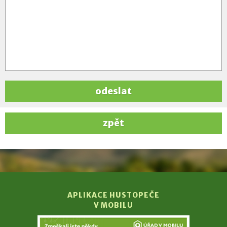
odeslat
zpět
APLIKACE HUSTOPEČE
V MOBILU