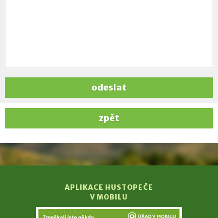
odeslat
zpět
APLIKACE HUSTOPEČE
V MOBILU