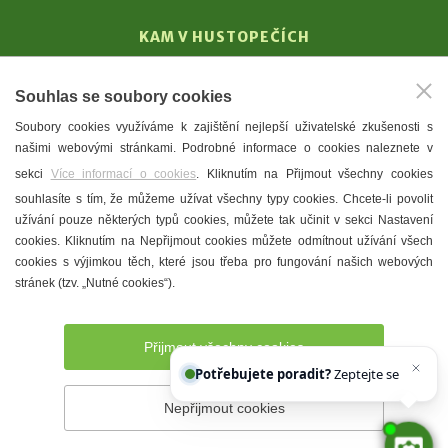
KAM V HUSTOPEČÍCH
Vinařství
Souhlas se soubory cookies
T. G. Masaryk
Soubory cookies využíváme k zajištění nejlepší uživatelské zkušenosti s
Mandloně
našimi webovými stránkami. Podrobné informace o cookies naleznete v
Ubytování
sekci
Více informací o cookies
. Kliknutím na Přijmout všechny cookies
Restaurace
souhlasíte s tím, že můžeme užívat všechny typy cookies. Chcete-li povolit
užívání pouze některých typů cookies, můžete tak učinit v sekci Nastavení
Městské muzeum a galerie
cookies. Kliknutím na Nepřijmout cookies můžete odmítnout užívání všech
Denní meníčka
cookies s výjimkou těch, které jsou třeba pro fungování našich webových
stránek (tzv. „Nutné cookies“).
Mapa města
Přijmout všechny cookies
Potřebujete poradit?
Zeptejte se našeho as
Nepřijmout cookies
Prohlášení o přístupnosti
Správce webu
2026 © Město
Hustopeče