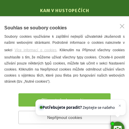
KAM V HUSTOPEČÍCH
Vinařství
Souhlas se soubory cookies
T. G. Masaryk
Soubory cookies využíváme k zajištění nejlepší uživatelské zkušenosti s
Mandloně
našimi webovými stránkami. Podrobné informace o cookies naleznete v
Ubytování
sekci
Více informací o cookies
. Kliknutím na Přijmout všechny cookies
Restaurace
souhlasíte s tím, že můžeme užívat všechny typy cookies. Chcete-li povolit
užívání pouze některých typů cookies, můžete tak učinit v sekci Nastavení
Městské muzeum a galerie
cookies. Kliknutím na Nepřijmout cookies můžete odmítnout užívání všech
Denní meníčka
cookies s výjimkou těch, které jsou třeba pro fungování našich webových
stránek (tzv. „Nutné cookies“).
Mapa města
Přijmout všechny cookies
Potřebujete poradit?
Zeptejte se našeho asistent
Nepřijmout cookies
Prohlášení o přístupnosti
Správce webu
2026 © Město
Hustopeče