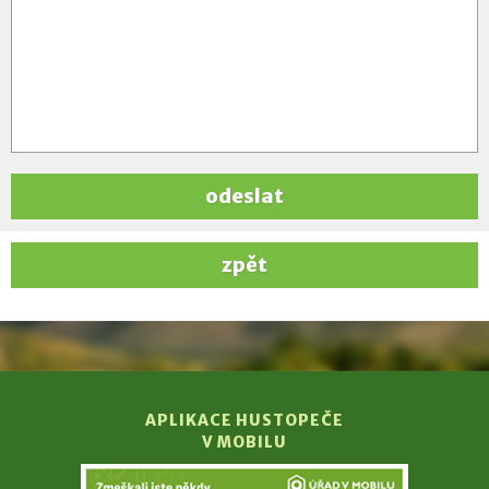
odeslat
zpět
APLIKACE HUSTOPEČE
V MOBILU