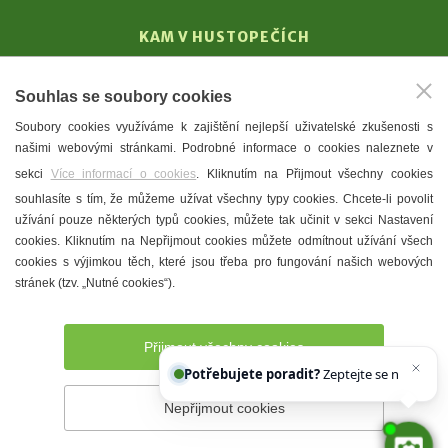
KAM V HUSTOPEČÍCH
Vinařství
Souhlas se soubory cookies
T. G. Masaryk
Soubory cookies využíváme k zajištění nejlepší uživatelské zkušenosti s
Mandloně
našimi webovými stránkami. Podrobné informace o cookies naleznete v
Ubytování
sekci
Více informací o cookies
. Kliknutím na Přijmout všechny cookies
Restaurace
souhlasíte s tím, že můžeme užívat všechny typy cookies. Chcete-li povolit
užívání pouze některých typů cookies, můžete tak učinit v sekci Nastavení
Městské muzeum a galerie
cookies. Kliknutím na Nepřijmout cookies můžete odmítnout užívání všech
Denní meníčka
cookies s výjimkou těch, které jsou třeba pro fungování našich webových
stránek (tzv. „Nutné cookies“).
Mapa města
Přijmout všechny cookies
Potřebujete poradit?
Zeptejte se našeho asi
Nepřijmout cookies
Prohlášení o přístupnosti
Správce webu
2026 © Město
Hustopeče