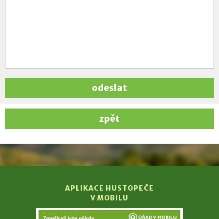
odeslat
zpět
APLIKACE HUSTOPEČE
V MOBILU