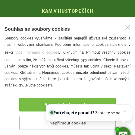
KAM V HUSTOPEČÍCH
Vinařství
Souhlas se soubory cookies
T. G. Masaryk
Soubory cookies využíváme k zajištění nejlepší uživatelské zkušenosti s
Mandloně
našimi webovými stránkami. Podrobné informace o cookies naleznete v
Ubytování
sekci
Více informací o cookies
. Kliknutím na Přijmout všechny cookies
Restaurace
souhlasíte s tím, že můžeme užívat všechny typy cookies. Chcete-li povolit
užívání pouze některých typů cookies, můžete tak učinit v sekci Nastavení
Městské muzeum a galerie
cookies. Kliknutím na Nepřijmout cookies můžete odmítnout užívání všech
Denní meníčka
cookies s výjimkou těch, které jsou třeba pro fungování našich webových
stránek (tzv. „Nutné cookies“).
Mapa města
Přijmout všechny cookies
Potřebujete poradit?
Zeptejte se našeho asis
Nepřijmout cookies
Prohlášení o přístupnosti
Správce webu
2026 © Město
Hustopeče