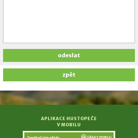
odeslat
zpět
APLIKACE HUSTOPEČE
V MOBILU