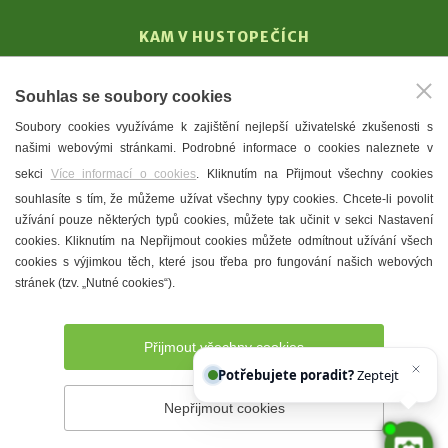
KAM V HUSTOPEČÍCH
Vinařství
Souhlas se soubory cookies
T. G. Masaryk
Soubory cookies využíváme k zajištění nejlepší uživatelské zkušenosti s
Mandloně
našimi webovými stránkami. Podrobné informace o cookies naleznete v
Ubytování
sekci
Více informací o cookies
. Kliknutím na Přijmout všechny cookies
Restaurace
souhlasíte s tím, že můžeme užívat všechny typy cookies. Chcete-li povolit
užívání pouze některých typů cookies, můžete tak učinit v sekci Nastavení
Městské muzeum a galerie
cookies. Kliknutím na Nepřijmout cookies můžete odmítnout užívání všech
Denní meníčka
cookies s výjimkou těch, které jsou třeba pro fungování našich webových
stránek (tzv. „Nutné cookies“).
Mapa města
Přijmout všechny cookies
Potřebujete poradit?
Zeptejte se našeh
Nepřijmout cookies
Prohlášení o přístupnosti
Správce webu
2026 © Město
Hustopeče