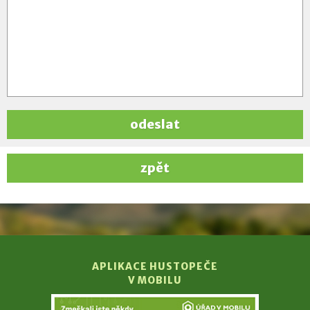
odeslat
zpět
APLIKACE HUSTOPEČE
V MOBILU