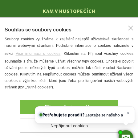
KAM V HUSTOPEČÍCH
Vinařství
Souhlas se soubory cookies
T. G. Masaryk
Soubory cookies využíváme k zajištění nejlepší uživatelské zkušenosti s
Mandloně
našimi webovými stránkami. Podrobné informace o cookies naleznete v
Ubytování
sekci
Více informací o cookies
. Kliknutím na Přijmout všechny cookies
Restaurace
souhlasíte s tím, že můžeme užívat všechny typy cookies. Chcete-li povolit
užívání pouze některých typů cookies, můžete tak učinit v sekci Nastavení
Městské muzeum a galerie
cookies. Kliknutím na Nepřijmout cookies můžete odmítnout užívání všech
Denní meníčka
cookies s výjimkou těch, které jsou třeba pro fungování našich webových
stránek (tzv. „Nutné cookies“).
Mapa města
Přijmout všechny cookies
Potřebujete poradit?
Zeptejte se našeho asistenta
Nepřijmout cookies
Prohlášení o přístupnosti
Správce webu
2026 © Město
Hustopeče