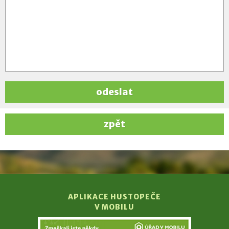
odeslat
zpět
APLIKACE HUSTOPEČE
V MOBILU