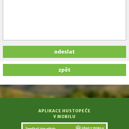
odeslat
zpět
APLIKACE HUSTOPEČE
V MOBILU