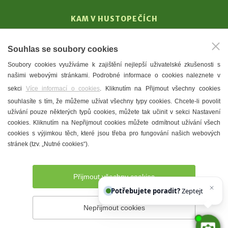
KAM V HUSTOPEČÍCH
Vinařství
Souhlas se soubory cookies
T. G. Masaryk
Soubory cookies využíváme k zajištění nejlepší uživatelské zkušenosti s
Mandloně
našimi webovými stránkami. Podrobné informace o cookies naleznete v
Ubytování
sekci
Více informací o cookies
. Kliknutím na Přijmout všechny cookies
Restaurace
souhlasíte s tím, že můžeme užívat všechny typy cookies. Chcete-li povolit
užívání pouze některých typů cookies, můžete tak učinit v sekci Nastavení
Městské muzeum a galerie
cookies. Kliknutím na Nepřijmout cookies můžete odmítnout užívání všech
Denní meníčka
cookies s výjimkou těch, které jsou třeba pro fungování našich webových
stránek (tzv. „Nutné cookies“).
Mapa města
Přijmout všechny cookies
Potřebujete poradit?
Zeptejte se našeh
Nepřijmout cookies
Prohlášení o přístupnosti
Správce webu
2026 © Město
Hustopeče