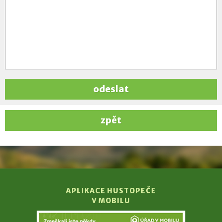
odeslat
zpět
APLIKACE HUSTOPEČE
V MOBILU