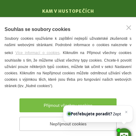
KAM V HUSTOPEČÍCH
Vinařství
Souhlas se soubory cookies
T. G. Masaryk
Soubory cookies využíváme k zajištění nejlepší uživatelské zkušenosti s
Mandloně
našimi webovými stránkami. Podrobné informace o cookies naleznete v
Ubytování
sekci
Více informací o cookies
. Kliknutím na Přijmout všechny cookies
Restaurace
souhlasíte s tím, že můžeme užívat všechny typy cookies. Chcete-li povolit
užívání pouze některých typů cookies, můžete tak učinit v sekci Nastavení
Městské muzeum a galerie
cookies. Kliknutím na Nepřijmout cookies můžete odmítnout užívání všech
Denní meníčka
cookies s výjimkou těch, které jsou třeba pro fungování našich webových
stránek (tzv. „Nutné cookies“).
Mapa města
Přijmout všechny cookies
Potřebujete poradit?
Zeptejte se n
Nepřijmout cookies
Prohlášení o přístupnosti
Správce webu
2026 © Město
Hustopeče