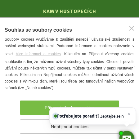
KAM V HUSTOPEČÍCH
Vinařství
Souhlas se soubory cookies
T. G. Masaryk
Soubory cookies využíváme k zajištění nejlepší uživatelské zkušenosti s
Mandloně
našimi webovými stránkami. Podrobné informace o cookies naleznete v
Ubytování
sekci
Více informací o cookies
. Kliknutím na Přijmout všechny cookies
Restaurace
souhlasíte s tím, že můžeme užívat všechny typy cookies. Chcete-li povolit
užívání pouze některých typů cookies, můžete tak učinit v sekci Nastavení
Městské muzeum a galerie
cookies. Kliknutím na Nepřijmout cookies můžete odmítnout užívání všech
Denní meníčka
cookies s výjimkou těch, které jsou třeba pro fungování našich webových
stránek (tzv. „Nutné cookies“).
Mapa města
Přijmout všechny cookies
Potřebujete poradit?
Zeptejte se našeho asistenta
Che
Nepřijmout cookies
Prohlášení o přístupnosti
Správce webu
2026 © Město
Hustopeče