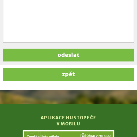
odeslat
zpět
APLIKACE HUSTOPEČE
V MOBILU