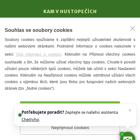
KAM V HUSTOPEČÍCH
Vinařství
Souhlas se soubory cookies
T. G. Masaryk
Soubory cookies využíváme k zajištění nejlepší uživatelské zkušenosti s
Mandloně
našimi webovými stránkami. Podrobné informace o cookies naleznete v
Ubytování
sekci
Více informací o cookies
. Kliknutím na Přijmout všechny cookies
Restaurace
souhlasíte s tím, že můžeme užívat všechny typy cookies. Chcete-li povolit
užívání pouze některých typů cookies, můžete tak učinit v sekci Nastavení
Městské muzeum a galerie
cookies. Kliknutím na Nepřijmout cookies můžete odmítnout užívání všech
Denní meníčka
cookies s výjimkou těch, které jsou třeba pro fungování našich webových
stránek (tzv. „Nutné cookies“).
Mapa města
Přijmout všechny cookies
Potřebujete poradit?
Zeptejte se našeho asistenta
Chettyho
.
Nepřijmout cookies
Prohlášení o přístupnosti
Správce webu
2026 © Město
Hustopeče