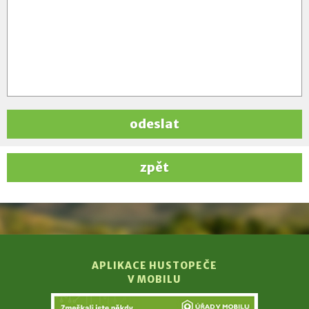
odeslat
zpět
APLIKACE HUSTOPEČE
V MOBILU