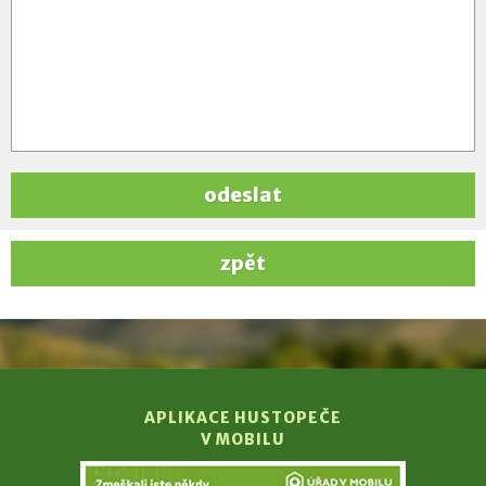
odeslat
zpět
APLIKACE HUSTOPEČE
V MOBILU