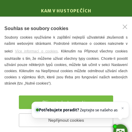
KAM V HUSTOPEČÍCH
Vinařství
Souhlas se soubory cookies
T. G. Masaryk
Soubory cookies využíváme k zajištění nejlepší uživatelské zkušenosti s
Mandloně
našimi webovými stránkami. Podrobné informace o cookies naleznete v
Ubytování
sekci
Více informací o cookies
. Kliknutím na Přijmout všechny cookies
Restaurace
souhlasíte s tím, že můžeme užívat všechny typy cookies. Chcete-li povolit
užívání pouze některých typů cookies, můžete tak učinit v sekci Nastavení
Městské muzeum a galerie
cookies. Kliknutím na Nepřijmout cookies můžete odmítnout užívání všech
Denní meníčka
cookies s výjimkou těch, které jsou třeba pro fungování našich webových
stránek (tzv. „Nutné cookies“).
Mapa města
Přijmout všechny cookies
Potřebujete poradit?
Zeptejte se našeho asistenta
Nepřijmout cookies
Prohlášení o přístupnosti
Správce webu
2026 © Město
Hustopeče