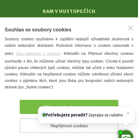
KAM V HUSTOPEČÍCH
Vinařství
Souhlas se soubory cookies
T. G. Masaryk
Soubory cookies využíváme k zajištění nejlepší uživatelské zkušenosti s
Mandloně
našimi webovými stránkami. Podrobné informace o cookies naleznete v
Ubytování
sekci
Více informací o cookies
. Kliknutím na Přijmout všechny cookies
Restaurace
souhlasíte s tím, že můžeme užívat všechny typy cookies. Chcete-li povolit
užívání pouze některých typů cookies, můžete tak učinit v sekci Nastavení
Městské muzeum a galerie
cookies. Kliknutím na Nepřijmout cookies můžete odmítnout užívání všech
Denní meníčka
cookies s výjimkou těch, které jsou třeba pro fungování našich webových
stránek (tzv. „Nutné cookies“).
Mapa města
Přijmout všechny cookies
Potřebujete poradit?
Zeptejte se našeho asistenta
Nepřijmout cookies
Prohlášení o přístupnosti
Správce webu
2026 © Město
Hustopeče