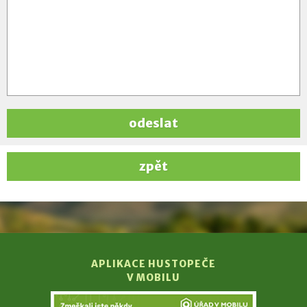
odeslat
zpět
APLIKACE HUSTOPEČE
V MOBILU