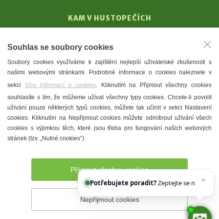
KAM V HUSTOPEČÍCH
Vinařství
Souhlas se soubory cookies
T. G. Masaryk
Soubory cookies využíváme k zajištění nejlepší uživatelské zkušenosti s
Mandloně
našimi webovými stránkami. Podrobné informace o cookies naleznete v
Ubytování
sekci
Více informací o cookies
. Kliknutím na Přijmout všechny cookies
Restaurace
souhlasíte s tím, že můžeme užívat všechny typy cookies. Chcete-li povolit
užívání pouze některých typů cookies, můžete tak učinit v sekci Nastavení
Městské muzeum a galerie
cookies. Kliknutím na Nepřijmout cookies můžete odmítnout užívání všech
Denní meníčka
cookies s výjimkou těch, které jsou třeba pro fungování našich webových
stránek (tzv. „Nutné cookies“).
Mapa města
Přijmout všechny cookies
Potřebujete poradit?
Zeptejte se našeho asi
Nepřijmout cookies
Prohlášení o přístupnosti
Správce webu
2026 © Město
Hustopeče