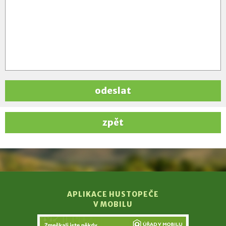
odeslat
zpět
APLIKACE HUSTOPEČE
V MOBILU