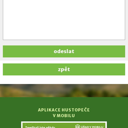
odeslat
zpět
APLIKACE HUSTOPEČE
V MOBILU