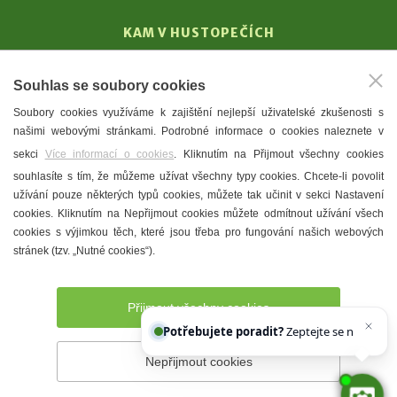
KAM V HUSTOPEČÍCH
Vinařství
Souhlas se soubory cookies
T. G. Masaryk
Soubory cookies využíváme k zajištění nejlepší uživatelské zkušenosti s
Mandloně
našimi webovými stránkami. Podrobné informace o cookies naleznete v
Ubytování
sekci
Více informací o cookies
. Kliknutím na Přijmout všechny cookies
Restaurace
souhlasíte s tím, že můžeme užívat všechny typy cookies. Chcete-li povolit
užívání pouze některých typů cookies, můžete tak učinit v sekci Nastavení
Městské muzeum a galerie
cookies. Kliknutím na Nepřijmout cookies můžete odmítnout užívání všech
Denní meníčka
cookies s výjimkou těch, které jsou třeba pro fungování našich webových
stránek (tzv. „Nutné cookies“).
Mapa města
Přijmout všechny cookies
Potřebujete poradit?
Zeptejte se našeho asis
Nepřijmout cookies
Prohlášení o přístupnosti
Správce webu
2026 © Město
Hustopeče