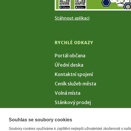
Stáhnout aplikaci
RYCHLÉ ODKAZY
Portál občana
Úřední deska
Kontaktní spojení
Ceník služeb města
Volná místa
Stánkový prodej
Volby 2026
Souhlas se soubory cookies
Soubory cookies využíváme k zajištění nejlepší uživatelské zkušenosti s na