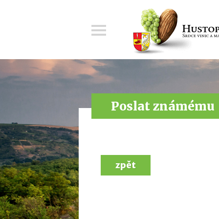
Menu
Poslat známému
zpět