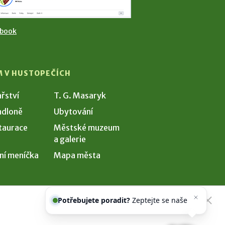
ebook
M V HUSTOPEČÍCH
ařství
T. G. Masaryk
dloně
Ubytování
taurace
Městské muzeum
a galerie
ní meníčka
Mapa města
Potřebujete poradit?
Zeptejte se
našeho asistenta
Chettyho