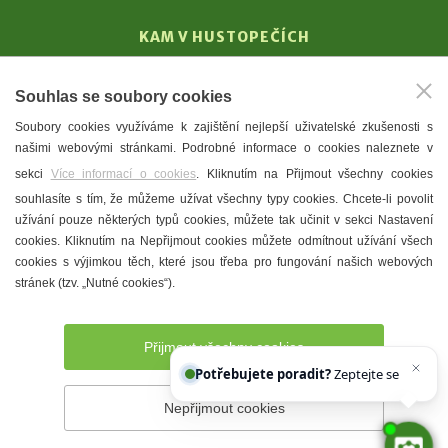
KAM V HUSTOPEČÍCH
Vinařství
Souhlas se soubory cookies
T. G. Masaryk
Soubory cookies využíváme k zajištění nejlepší uživatelské zkušenosti s
Mandloně
našimi webovými stránkami. Podrobné informace o cookies naleznete v
Ubytování
sekci
Více informací o cookies
. Kliknutím na Přijmout všechny cookies
Restaurace
souhlasíte s tím, že můžeme užívat všechny typy cookies. Chcete-li povolit
užívání pouze některých typů cookies, můžete tak učinit v sekci Nastavení
Městské muzeum a galerie
cookies. Kliknutím na Nepřijmout cookies můžete odmítnout užívání všech
Denní meníčka
cookies s výjimkou těch, které jsou třeba pro fungování našich webových
stránek (tzv. „Nutné cookies“).
Mapa města
Přijmout všechny cookies
Potřebujete poradit?
Zeptejte se našeho as
Nepřijmout cookies
Prohlášení o přístupnosti
Správce webu
2026 © Město
Hustopeče