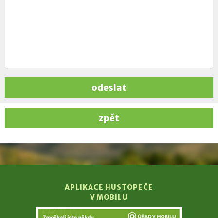
odeslat
zpět
APLIKACE HUSTOPEČE
V MOBILU