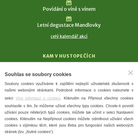
Povídání o víně s vínem
Letní degustace Mandlovky
celý kalendář akcí
KAM V HUSTOPEČÍCH
Vinařství
Souhlas se soubory cookies
T. G. Masaryk
Soubory cookies využíváme k zajištění nejlepší uživatelské zkušenosti s
Mandloně
našimi webovými stránkami. Podrobné informace o cookies naleznete v
Ubytování
sekci
Více informací o cookies
. Kliknutím na Přijmout všechny cookies
Restaurace
souhlasíte s tím, že můžeme užívat všechny typy cookies. Chcete-li povolit
užívání pouze některých typů cookies, můžete tak učinit v sekci Nastavení
Městské muzeum a galerie
cookies. Kliknutím na Nepřijmout cookies můžete odmítnout užívání všech
Denní meníčka
cookies s výjimkou těch, které jsou třeba pro fungování našich webových
stránek (tzv. „Nutné cookies“).
Mapa města