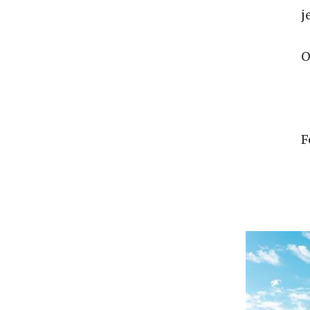
j
O
F