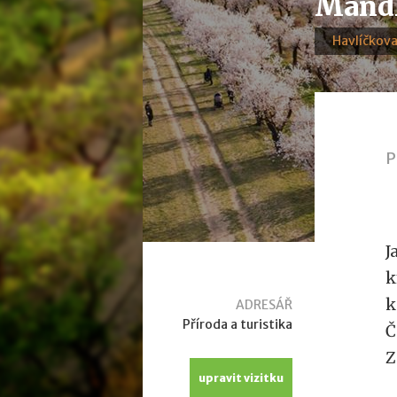
Mandl
Havlíčkova
P
J
k
k
ADRESÁŘ
Příroda a turistika
Č
Z
upravit vizitku