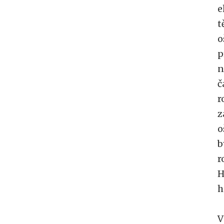
e
t
o
p
n
č
r
z
o
b
r
H
h
V