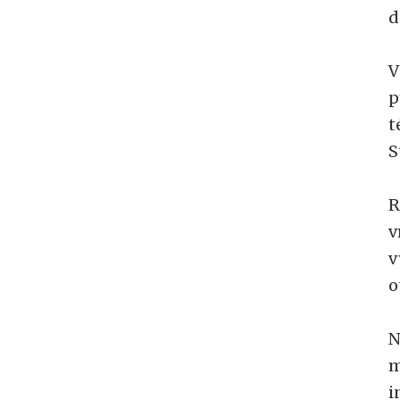
d
V
p
t
S
R
v
v
o
N
m
i