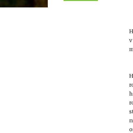
H
v
m
H
r
h
r
s
n
o