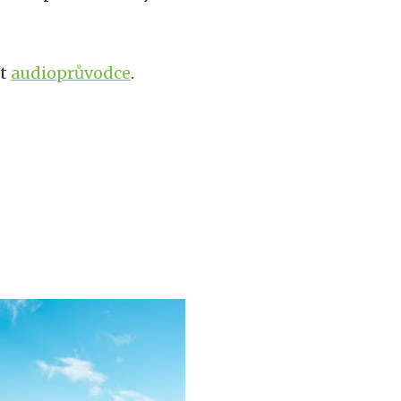
ít
audioprůvodce
.