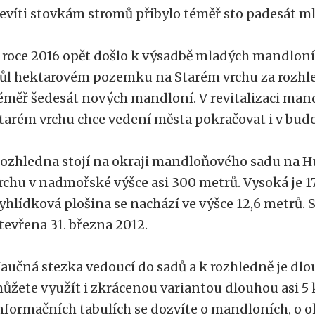
evíti stovkám stromů přibylo téměř sto padesát m
 roce 2016 opět došlo k výsadbě mladých mandloní
ůl hektarovém pozemku na Starém vrchu za rozhle
éměř šedesát nových mandloní. V revitalizaci ma
tarém vrchu chce vedení města pokračovat i v bud
ozhledna stojí na okraji mandloňového sadu na 
rchu v nadmořské výšce asi 300 metrů. Vysoká je 1
yhlídková plošina se nachází ve výšce 12,6 metrů. 
tevřena 31. března 2012.
aučná stezka vedoucí do sadů a k rozhledně je dlo
ůžete využít i zkrácenou variantou dlouhou asi 5
nformačních tabulích se dozvíte o mandloních, o ok