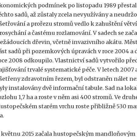
konomických podmínek po listopadu 1989 přestal b
ěchto sadů, až zůstaly zcela nevyužívány a neudrž
šetřování a prořezu stromů vedlo k zahuštění větví
rosychání a častému rozlamování. V sadech se začal
ežádoucích dřevin, včetně invazivního akátu. Měs
ást sadů při pozemkových úpravách v roce 2004 a 
oce 2008 odkoupilo. Vlastnictví sadů vytvořilo př
ajišťování trvalé systematické péče. V letech 2007
šetřeny zdravotním řezem, byl odstraněn nálet ne
yly instalovány dvě informační tabule. Sad na lok
ozlohu 1,7 ha a roste v něm asi 400 stromů. Ve dru
ustopečském starém vrchu roste přibližně 530 man
a.
 květnu 2015 začala hustopečským mandloňovým 