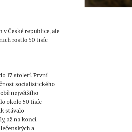
v České republice, ale
ich rostlo 50 tisíc
17. století. První
čnost socialistického
době největšího
o okolo 50 tisíc
k stávalo
y, až na konci
olečenských a