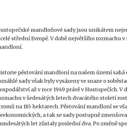
ustopečské mandloňové sady jsou unikátem nejen 
 celé střední Evropě. V době největšího rozmachu v n
andloní.
istorie pěstování mandloní na našem území sahá do 
ozsáhlé sady však byly vysázeny ve snaze o soběsta
ospodářství až v roce 1949 právě v Hustopečích. V 
ozmachu v šedesátých letech dvacátého století rostl
tromů na 185 hektarech. Pěstování mandloní se vša
eekonomických, a tak se sady postupně zmenšoval
smdesátých let zůstaly poslední dva. Po změně sp