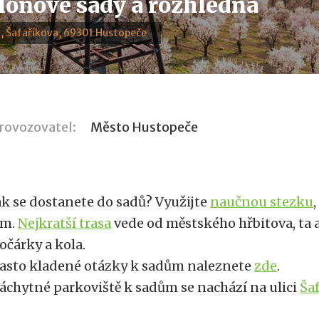
oňové sady a rozhledna
, Šafaříkova, 69301 Hustopeče
rovozovatel:
Město Hustopeče
ak se dostanete do sadů? Využijte
naučnou stezku
m.
Nejkratší trasa
vede od městského hřbitova, ta 
očárky a kola.
asto kladené otázky k sadům naleznete
zde
.
áchytné parkoviště k sadům se nachází na ulici
Ša