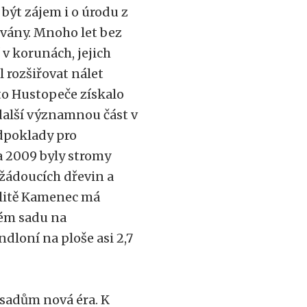
ýt zájem i o úrodu z
ovány. Mnoho let bez
 v korunách, jejich
 rozšiřovat nálet
to Hustopeče získalo
další významnou část v
edpoklady pro
 a 2009 byly stromy
žádoucích dřevin a
alitě Kamenec má
hém sadu na
dloní na ploše asi 2,7
sadům nová éra. K