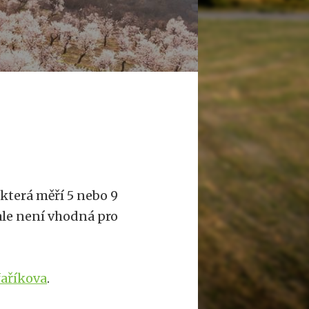
, která měří 5 nebo 9
ale není vhodná pro
faříkova
.