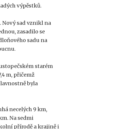
ladých výpěstků.
. Nový sad vznikl na
dnou, zasadilo se
ndloňového sadu na
oucnu.
Hustopečském starém
7,4 m, přičemž
Slavnostně byla
uhá necelých 9 km,
 km. Na sedmi
olní přírodě a krajině i