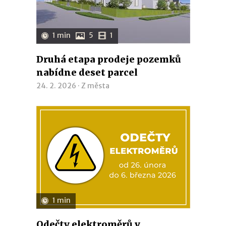
1 min
5
1
Druhá etapa prodeje pozemků
nabídne deset parcel
24. 2. 2026 ·
Z města
1 min
Odečty elektroměrů v