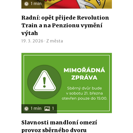
1 min
Radní: opět přijede Revolution
Train a na Penzionu vymění
výtah
19. 3. 2026 ·
Z města
1 min
1
Slavnosti mandloní omezí
provoz sběrného dvoru