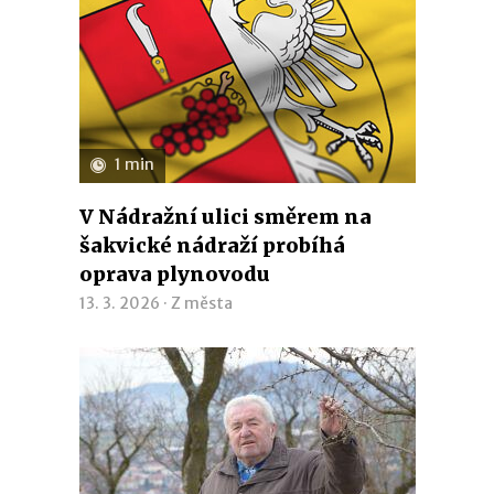
1 min
V Nádražní ulici směrem na
šakvické nádraží probíhá
oprava plynovodu
13. 3. 2026 ·
Z města