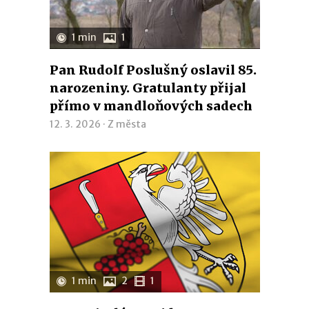
1 min
1
Pan Rudolf Poslušný oslavil 85.
narozeniny. Gratulanty přijal
přímo v mandloňových sadech
12. 3. 2026 ·
Z města
1 min
2
1