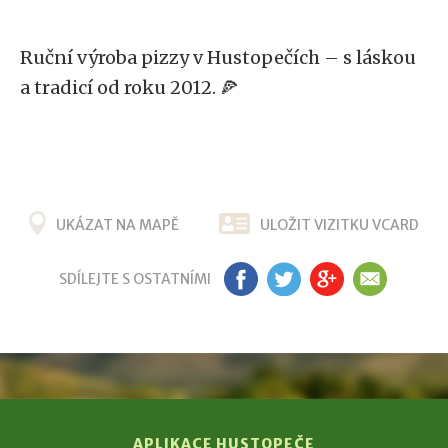
Ruční výroba pizzy v Hustopečích – s láskou
a tradicí od roku 2012. 🍕
UKÁZAT NA MAPĚ
ULOŽIT VIZITKU VCARD
SDÍLEJTE S OSTATNÍMI
FB
TW
G+
EM
APLIKACE HUSTOPEČE