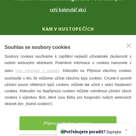
celý kalendář akcí
KAM V HUSTOPEČÍCH
Vinařství
Souhlas se soubory cookies
T. G. Masaryk
Soubory cookies využíváme k zajištění nejlepší uživatelské zkušenosti s
Mandloně
našimi webovými stránkami. Podrobné informace o cookies naleznete v
Ubytování
sekci
Více informací o cookies
. Kliknutím na Přijmout všechny cookies
Restaurace
souhlasíte s tím, že můžeme užívat všechny typy cookies. Chcete-li povolit
užívání pouze některých typů cookies, můžete tak učinit v sekci Nastavení
Městské muzeum a galerie
cookies. Kliknutím na Nepřijmout cookies můžete odmítnout užívání všech
Denní meníčka
cookies s výjimkou těch, které jsou třeba pro fungování našich webových
stránek (tzv. „Nutné cookies“).
Mapa města
Přijmout všechny cookies
Potřebujete poradit?
Zeptejte se našeho asi