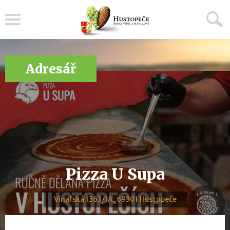
Menu
Adresář
Pizza U Supa
Vinařská 1363/1A, 69301 Hustopeče