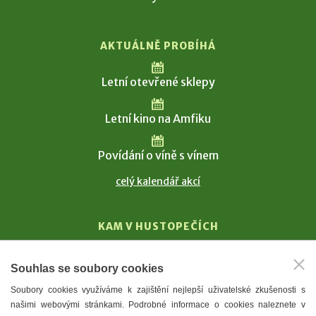
AKTUÁLNĚ PROBÍHÁ
Letní otevřené sklepy
Letní kino na Amfiku
Povídání o víně s vínem
celý kalendář akcí
KAM V HUSTOPEČÍCH
Vinařství
Souhlas se soubory cookies
T. G. Masaryk
Soubory cookies využíváme k zajištění nejlepší uživatelské zkušenosti s
Mandloně
našimi webovými stránkami. Podrobné informace o cookies naleznete v