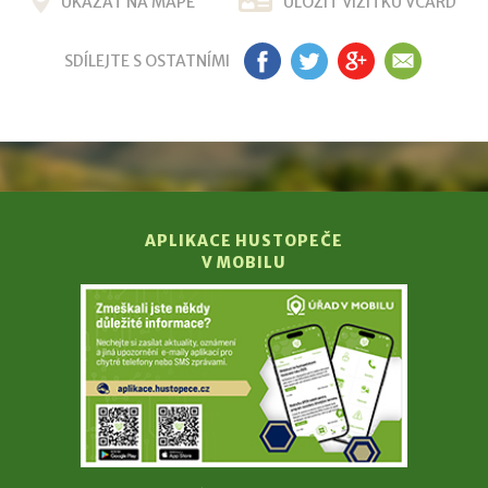
UKÁZAT NA MAPĚ
ULOŽIT VIZITKU VCARD
SDÍLEJTE S OSTATNÍMI
FB
TW
G+
EM
APLIKACE HUSTOPEČE
V MOBILU