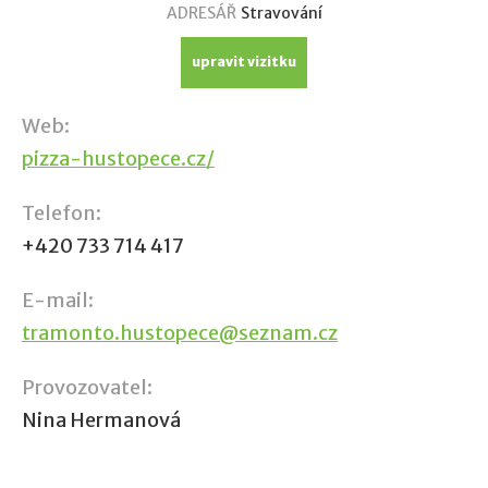
ADRESÁŘ
Stravování
upravit vizitku
Web:
pizza-hustopece.cz/
Telefon:
+420 733 714 417
E-mail:
tramonto.hustopece@seznam.cz
Provozovatel:
Nina Hermanová