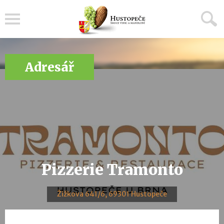
Menu
Adresář
Pizzerie Tramonto
Žižkova 641/6, 69301 Hustopeče