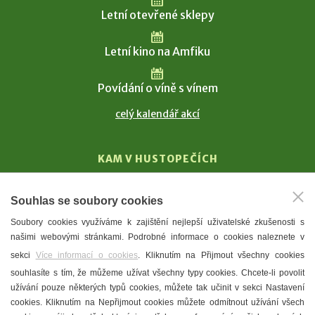
Letní otevřené sklepy
Letní kino na Amfiku
Povídání o víně s vínem
celý kalendář akcí
KAM V HUSTOPEČÍCH
Vinařství
Souhlas se soubory cookies
T. G. Masaryk
Soubory cookies využíváme k zajištění nejlepší uživatelské zkušenosti s
Mandloně
našimi webovými stránkami. Podrobné informace o cookies naleznete v
Ubytování
sekci
Více informací o cookies
. Kliknutím na Přijmout všechny cookies
Restaurace
souhlasíte s tím, že můžeme užívat všechny typy cookies. Chcete-li povolit
užívání pouze některých typů cookies, můžete tak učinit v sekci Nastavení
Městské muzeum a galerie
cookies. Kliknutím na Nepřijmout cookies můžete odmítnout užívání všech