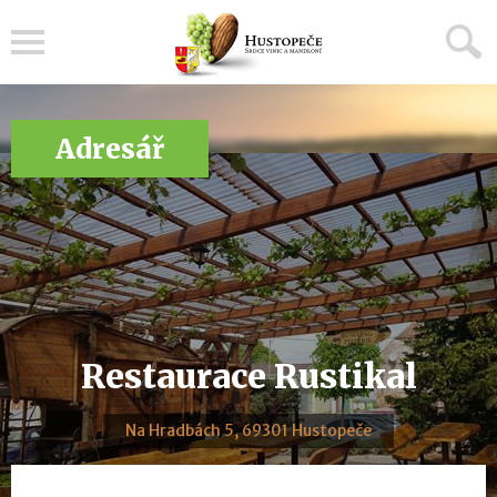
Menu
Adresář
Restaurace Rustikal
Na Hradbách 5, 69301 Hustopeče