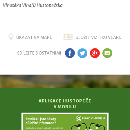
Vinotéka Vinařů Hustopečska
UKÁZAT NA MAPĚ
ULOŽIT VIZITKU VCARD
SDÍLEJTE S OSTATNÍMI
FB
TW
G+
EM
APLIKACE HUSTOPEČE
V MOBILU