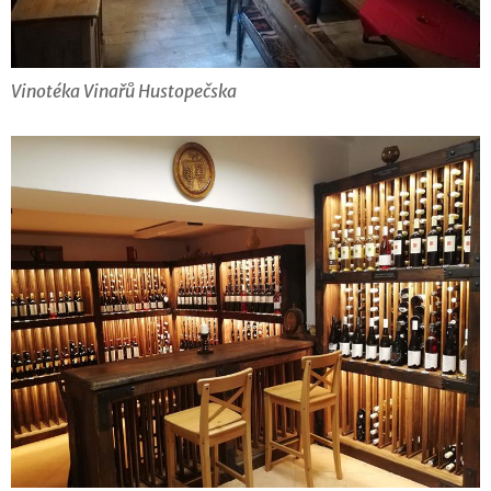
Vinotéka Vinařů Hustopečska