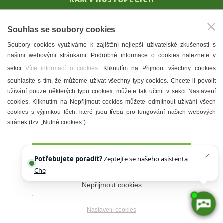
KAM V HUSTOPEČÍCH
Vinařství
Souhlas se soubory cookies
T. G. Masaryk
Soubory cookies využíváme k zajištění nejlepší uživatelské zkušenosti s
Mandloně
našimi webovými stránkami. Podrobné informace o cookies naleznete v
Ubytování
sekci
Více informací o cookies
. Kliknutím na Přijmout všechny cookies
Restaurace
souhlasíte s tím, že můžeme užívat všechny typy cookies. Chcete-li povolit
užívání pouze některých typů cookies, můžete tak učinit v sekci Nastavení
Městské muzeum a galerie
cookies. Kliknutím na Nepřijmout cookies můžete odmítnout užívání všech
Denní meníčka
cookies s výjimkou těch, které jsou třeba pro fungování našich webových
stránek (tzv. „Nutné cookies“).
Mapa města
Přijmout všechny cookies
Potřebujete poradit?
Zeptejte se našeho asistenta
Chettyho
.
Nepřijmout cookies
Prohlášení o přístupnosti
Správce webu
2026 © Město
Hustopeče
Nastavení cookies