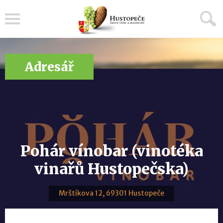
Menu
Adresář
Pohár vínobar (vinotéka
vinařů Hustopečska)
Mrštíkova 12, 69301 Hustopeče