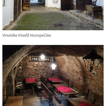
Vinotéka Vinařů Hustopečska