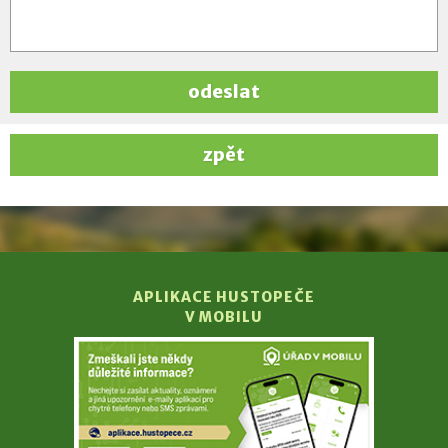
odeslat
zpět
APLIKACE HUSTOPEČE
V MOBILU