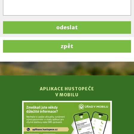
odeslat
zpět
APLIKACE HUSTOPEČE
V MOBILU