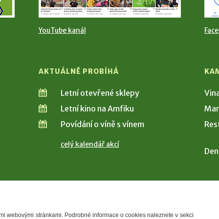
YouTube kanál
Fac
AKTUÁLNĚ PROBÍHÁ
KA
Letní otevřené sklepy
Vin
Letní kino na Amfiku
Man
Povídání o víně s vínem
Res
celý kalendář akcí
Den
šimi webovými stránkami. Podrobné informace o cookies naleznete v sekci