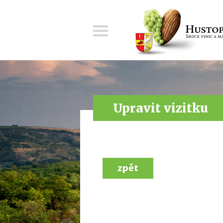
Menu
Upravit vizitku
zpět