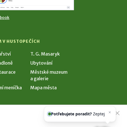
ebook
M V HUSTOPEČÍCH
ařství
T. G. Masaryk
dloně
Ubytování
taurace
Městské muzeum
a galerie
ní meníčka
Mapa města
Potřebujete poradit?
Zeptejte se
našeho asistenta