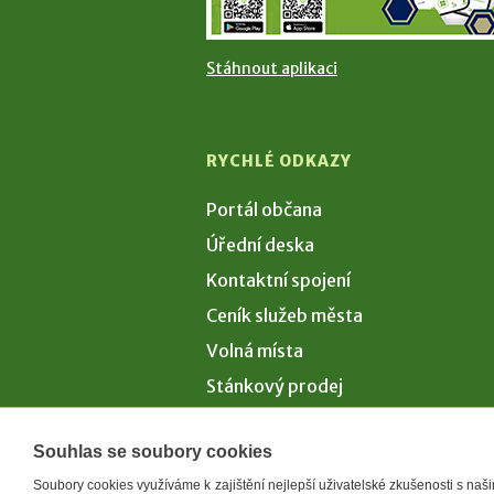
Stáhnout aplikaci
RYCHLÉ ODKAZY
Portál občana
Úřední deska
Kontaktní spojení
Ceník služeb města
Volná místa
Stánkový prodej
Volby 2026
Souhlas se soubory cookies
Soubory cookies využíváme k zajištění nejlepší uživatelské zkušenosti s na