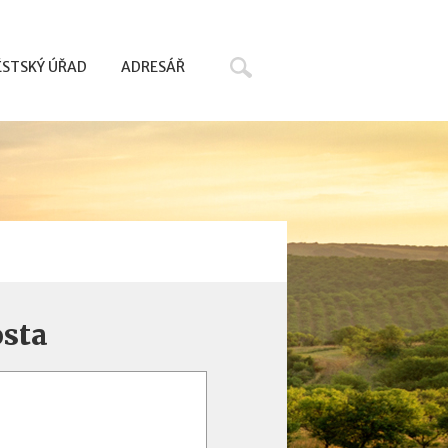
Hledat
STSKÝ ÚŘAD
ADRESÁŘ
osta