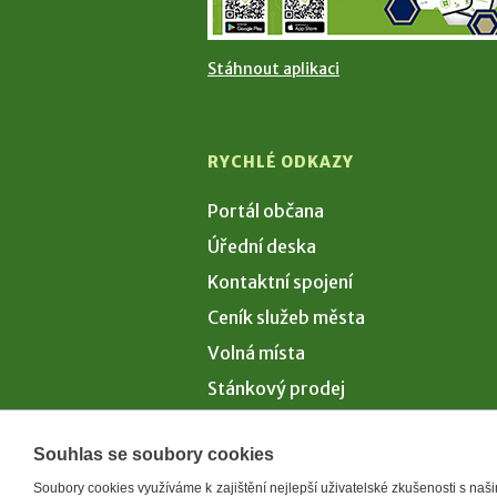
Stáhnout aplikaci
RYCHLÉ ODKAZY
Portál občana
Úřední deska
Kontaktní spojení
Ceník služeb města
Volná místa
Stánkový prodej
Volby 2026
Souhlas se soubory cookies
Soubory cookies využíváme k zajištění nejlepší uživatelské zkušenosti s na