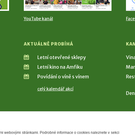
YouTube kanál
Fac
AKTUÁLNĚ PROBÍHÁ
KA
Letní otevřené sklepy
Vin
Letní kino na Amfiku
Man
Povídání o víně s vínem
Res
celý kalendář akcí
Den
šimi webovými stránkami. Podrobné informace o cookies naleznete v sekci