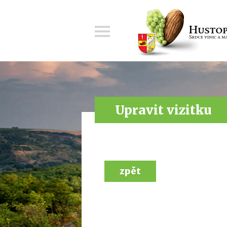
Menu
Upravit vizitku
zpět