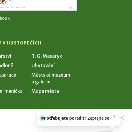
ebook
M V HUSTOPEČÍCH
ařství
T. G. Masaryk
dloně
Ubytování
taurace
Městské muzeum
a galerie
ní meníčka
Mapa města
Potřebujete poradit?
Zeptejte se
našeho asistenta
Che