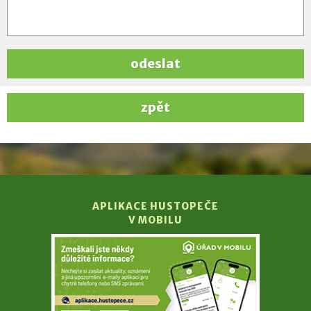
odeslat
zpět
APLIKACE HUSTOPEČE
V MOBILU