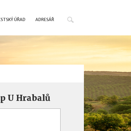
Hledat
STSKÝ ÚŘAD
ADRESÁŘ
ep U Hrabalů