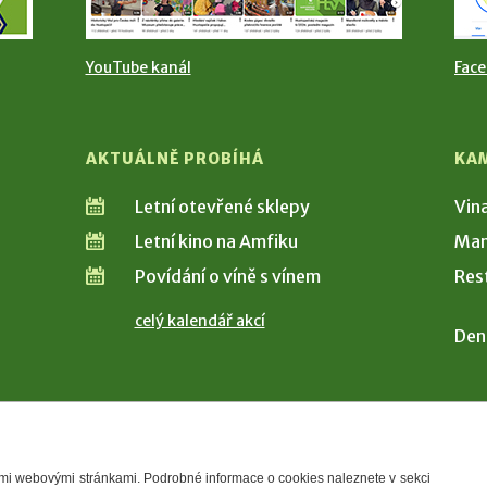
YouTube kanál
Fac
AKTUÁLNĚ PROBÍHÁ
KA
Letní otevřené sklepy
Vin
Letní kino na Amfiku
Man
Povídání o víně s vínem
Res
celý kalendář akcí
Den
šimi webovými stránkami. Podrobné informace o cookies naleznete v sekci