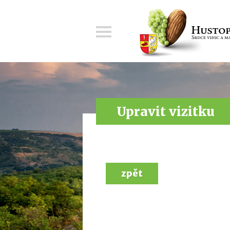
Menu
Upravit vizitku
zpět