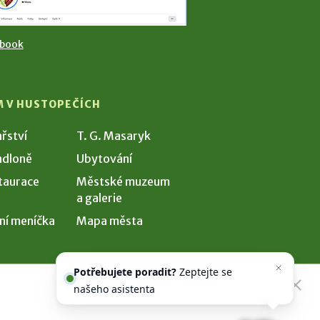
ebook
M V HUSTOPEČÍCH
ařství
T. G. Masaryk
dloně
Ubytování
taurace
Městské muzeum
a galerie
ní meníčka
Mapa města
Potřebujete poradit?
Zeptejte se
našeho asistenta
Chettyho
.