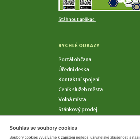
Stáhnout aplikaci
RYCHLÉ ODKAZY
Portál občana
Úřední deska
Kontaktní spojení
Ceník služeb města
Volná místa
Stánkový prodej
Volby 2026
Souhlas se soubory cookies
Soubory cookies využíváme k zajištění nejlepší uživatelské zkušenosti s na