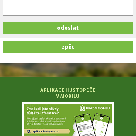
odeslat
zpět
APLIKACE HUSTOPEČE
V MOBILU