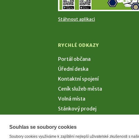
Stáhnout aplikaci
RYCHLÉ ODKAZY
Portál občana
Úřední deska
Kontaktní spojení
Ceník služeb města
Volná místa
Stánkový prodej
Volby 2026
Souhlas se soubory cookies
Soubory cookies využíváme k zajištění nejlepší uživatelské zkušenosti s na