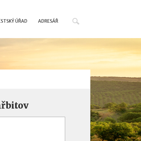
Hledat
STSKÝ ÚŘAD
ADRESÁŘ
hřbitov