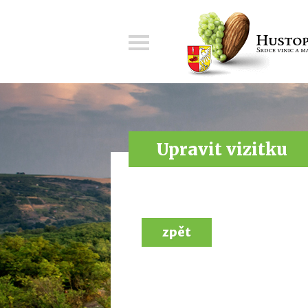
Menu
Upravit vizitku
zpět