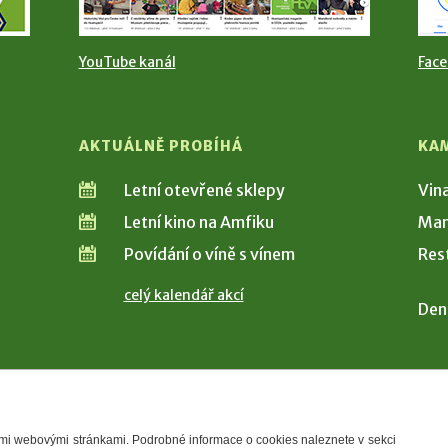
YouTube kanál
Fac
AKTUÁLNĚ PROBÍHÁ
KA
Letní otevřené sklepy
Vin
Letní kino na Amfiku
Man
Povídání o víně s vínem
Res
celý kalendář akcí
Den
šimi webovými stránkami. Podrobné informace o cookies naleznete v sekci