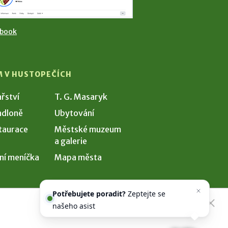
ebook
M V HUSTOPEČÍCH
ařství
T. G. Masaryk
dloně
Ubytování
taurace
Městské muzeum
a galerie
ní meníčka
Mapa města
Potřebujete poradit?
Zeptejte se
našeho asistenta
Chettyho
.