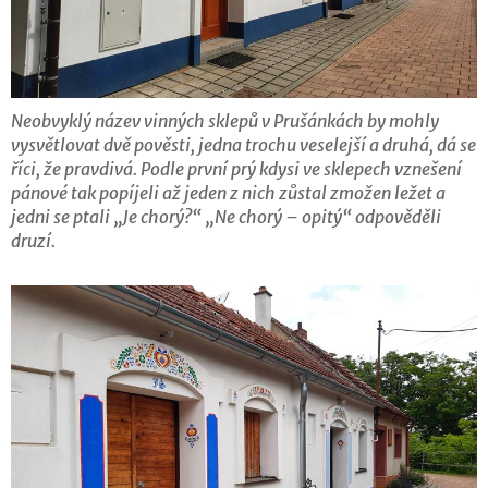
Neobvyklý název vinných sklepů v Prušánkách by mohly
vysvětlovat dvě pověsti, jedna trochu veselejší a druhá, dá se
říci, že pravdivá. Podle první prý kdysi ve sklepech vznešení
pánové tak popíjeli až jeden z nich zůstal zmožen ležet a
jedni se ptali „Je chorý?“ „Ne chorý – opitý“ odpověděli
druzí.