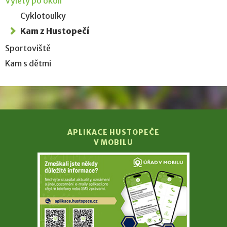
Výlety po okolí
Cyklotoulky
Kam z Hustopečí
Sportoviště
Kam s dětmi
APLIKACE HUSTOPEČE
V MOBILU