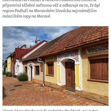
připomíná těžební naftovou věž a odkazuje na to, že byl
region Podluží na Moravském Slovácku nejznámějším
nalezištěm ropy na Moravě.
Vinné sklepy Nechory leží nedaleko Prušánek, asi jeden