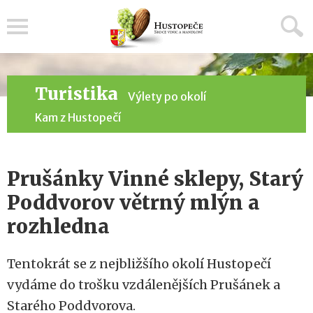
Menu
Turistika
Výlety po okolí
Kam z Hustopečí
Prušánky Vinné sklepy, Starý
Poddvorov větrný mlýn a
rozhledna
Tentokrát se z nejbližšího okolí Hustopečí
vydáme do trošku vzdálenějších Prušánek a
Starého Poddvorova.