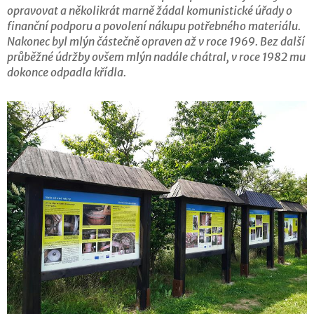
opravovat a několikrát marně žádal komunistické úřady o
finanční podporu a povolení nákupu potřebného materiálu.
Nakonec byl mlýn částečně opraven až v roce 1969. Bez další
průběžné údržby ovšem mlýn nadále chátral, v roce 1982 mu
dokonce odpadla křídla.