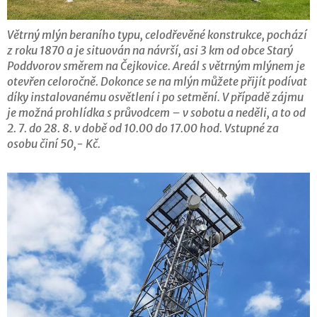
Větrný mlýn beraního typu, celodřevěné konstrukce, pochází
z roku 1870 a je situován na návrší, asi 3 km od obce Starý
Poddvorov směrem na Čejkovice. Areál s větrným mlýnem je
otevřen celoročně. Dokonce se na mlýn můžete přijít podívat
díky instalovanému osvětlení i po setmění. V případě zájmu
je možná prohlídka s průvodcem – v sobotu a neděli, a to od
2. 7. do 28. 8. v době od 10.00 do 17.00 hod. Vstupné za
osobu činí 50,- Kč.