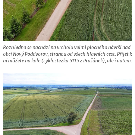
Rozhledna se nachází na vrcholu velmi plochého návrší nad
obcí Nový Poddvorov, stranou od všech hlavních cest. Přijet k
ní můžete na kole (cyklostezka 5115 z Prušánek), ale i autem.