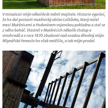
V minulosti mlýn několikrát měnil majitele. Historie vypráví,
že ho dal postavit mutěnický občan Laštůvka, který našel
mezi Mutěnicemi a Hodonínem vojenskou pokladnu a stal se
z něho boháč. Vlastnil v Mutěnicích několik chalup a
vinohradů a v roce 1870 zbudoval nad osadou dřevěný mlýn.
Mlynářské řemeslo ho však netěšilo, a tak mlýn prodal.