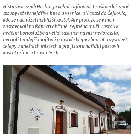
Historie a vznik Nechor je velmi zajímavá. Prušánecké vinné
stavby ležely nejdříve hned u vesnice, při cestě do Čejkovic,
kde se nacházel nejbližší kostel. Ale protože se v nich
zastavovali prušánečtí občané, zejména muži, cestou k
nedělní bohoslužbě a velká část jich na mši nedorazila,
nechali tehdejší majitelé panství sklepy zbourat a vystavět
sklepy v dnešních místech a pro jistotu nařídili postavit
kostel přímo v Prušánkách.