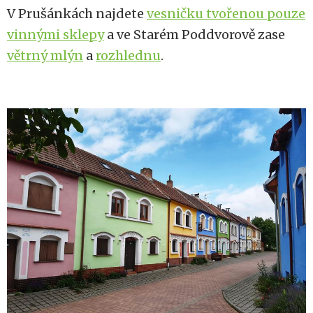
V Prušánkách najdete
vesničku tvořenou pouze
vinnými sklepy
a ve Starém Poddvorově zase
větrný mlýn
a
rozhlednu
.