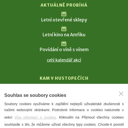
AKTUÁLNĚ PROBÍHÁ
Letní otevřené sklepy
Letní kino na Amfiku
Povídání o víně s vínem
celý kalendář akcí
KAM V HUSTOPEČÍCH
Vinařství
Souhlas se soubory cookies
T. G. Masaryk
Soubory cookies využíváme k zajištění nejlepší uživatelské zkušenosti s
Mandloně
našimi webovými stránkami. Podrobné informace o cookies naleznete v
Ubytování
sekci
Více informací o cookies
. Kliknutím na Přijmout všechny cookies
Restaurace
souhlasíte s tím, že můžeme užívat všechny typy cookies. Chcete-li povolit