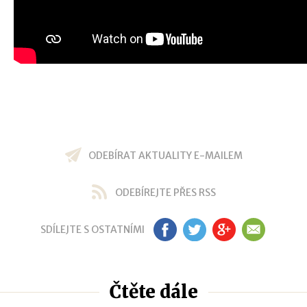
ODEBÍRAT AKTUALITY E-MAILEM
ODEBÍREJTE PŘES RSS
SDÍLEJTE S OSTATNÍMI
FB
TW
GP
EM
Čtěte dále