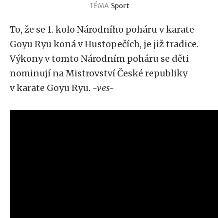
TÉMA
Sport
To, že se 1. kolo Národního poháru v karate
Goyu Ryu koná v Hustopečích, je již tradice.
Výkony v tomto Národním poháru se děti
nominují na Mistrovství České republiky
v karate Goyu Ryu.
-ves-