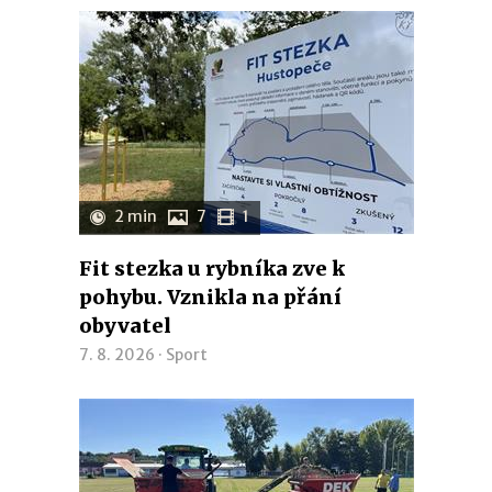
2 min
7
1
Fit stezka u rybníka zve k
pohybu. Vznikla na přání
obyvatel
7. 8. 2026 ·
Sport