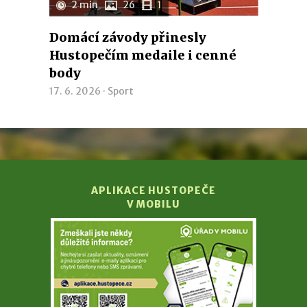
2 min
26
1
Domácí závody přinesly
Hustopečím medaile i cenné
body
17. 6. 2026 ·
Sport
APLIKACE HUSTOPEČE
V MOBILU