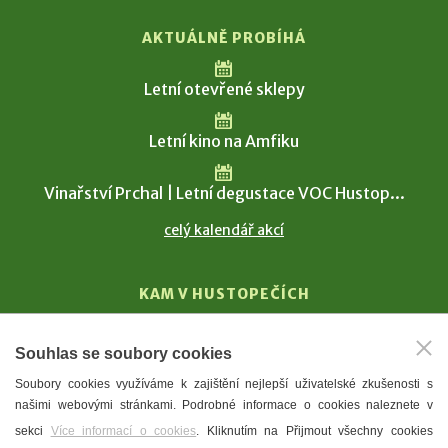
AKTUÁLNĚ PROBÍHÁ
Letní otevřené sklepy
Letní kino na Amfiku
Vinařství Prchal | Letní degustace VOC Hustop...
celý kalendář akcí
KAM V HUSTOPEČÍCH
Vinařství
Souhlas se soubory cookies
T. G. Masaryk
Soubory cookies využíváme k zajištění nejlepší uživatelské zkušenosti s
Mandloně
našimi webovými stránkami. Podrobné informace o cookies naleznete v
Ubytování
sekci
Více informací o cookies
. Kliknutím na Přijmout všechny cookies