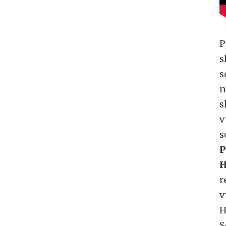
P
s
s
n
s
v
s
P
H
r
v
H
S