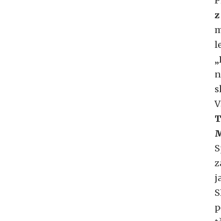
P
z
m
l
„
n
s
V
T
M
S
z
j
S
p