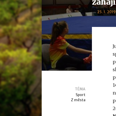
zaháj
25. 1. 2019
J
s
p
s
p
1
TÉMA
n
Sport
Z města
p
2