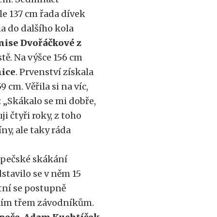
le 137 cm řada dívek
la do dalšího kola
nise Dvořáčkové z
tě. Na výšce 156 cm
nice
. Prvenství získala
cm. Věřila si na víc,
 „Skákalo se mi dobře,
i čtyři roky, z toho
ny, ale taky ráda
pečské skákání
dstavilo se v něm 15
atní se postupně
edním třem závodníkům.