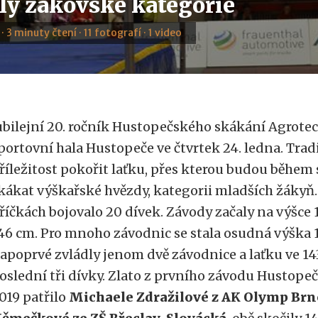
ily žákovské kategorie
 · 3 minuty čtení · 11 fotografí · 1 video
ubilejní 20. ročník Hustopečského skákání Agrotec
portovní hala Hustopeče ve čtvrtek 24. ledna. Trad
říležitost pokořit laťku, přes kterou budou běhe
kákat výškařské hvězdy, kategorii mladších žákyň
říčkách bojovalo 20 dívek. Závody začaly na výšce 
46 cm. Pro mnoho závodnic se stala osudná výška 
apoprvé zvládly jenom dvě závodnice a laťku ve 1
oslední tři dívky. Zlato z prvního závodu Hustop
019 patřilo
Michaele Zdražilové z AK Olymp Brn