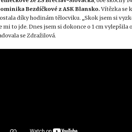
ěmečkové ze ZŠ Břeclav-Slovácká
, obě skočily 1
ominika Bezdíčkové z ASK Blansko.
Vítězka se
ostala díky hodinám tělocviku. „Skok jsem si vyzko
e mi to jde. Dnes jsem si dokonce o 1 cm vylepšila 
adovala se Zdražilová.