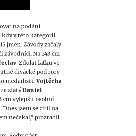
vovat na podání
 kdy v této kategorii
a 15 jmen. Závody začaly
ři závodníci. Na 143 cm
řeclav
. Zdolat laťku ve
ohutné divácké podpory
ého medailistu
Vojtěcha
uze zlatý
Daniel
 3 cm vylepšit osobní
. Dnes jsem se cítil na
sem nečekal,“ prozradil
dnem. Sedmnáct