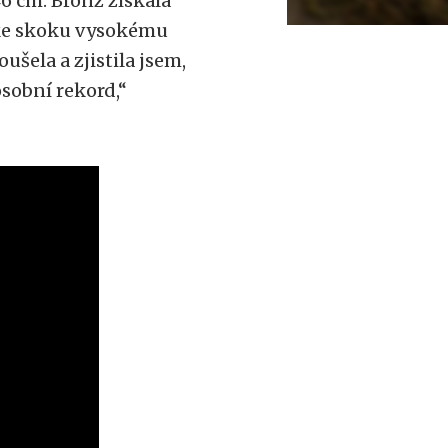
46 cm. Bronz získala
 ke skoku vysokému
ušela a zjistila jsem,
osobní rekord,“