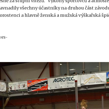
ěsně za stupni vítězů.“
Výkony sportovců a atmosfér
avnadily všechny účastníky na druhou část závodu
orostenci a hlavně ženská a mužská výškařská špič
ves-