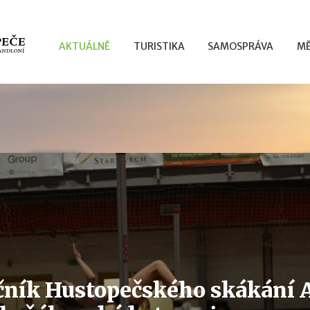
AKTUÁLNĚ
TURISTIKA
SAMOSPRÁVA
MĚ
očník Hustopečského skákání 