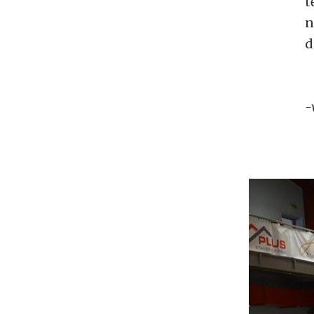
t
n
d
-