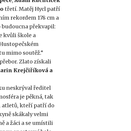
opeče
,
Adam Kuchtíček
no
třetí. Matěj Hycl patří
bním rekordem 178 cm a
do budoucna překvapil:
e kvůli škole a
a Hustopečském
stu mimo soutěž.“
řebor. Zlato získali
rin Krejčiříková a
 neskrýval ředitel
osféra je pěkná, tak
atletů, kteří patří do
ákyně skákaly velmi
 a žáci a se umístili