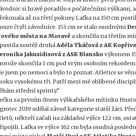
ávodnic si hravě poradilo s počátečními výškami, a
řekonala až na třetí pokusy. Laťka na 150 cm pusti
ouze čtyři závodnice. 153 cm se stalo osudnými
De
ového města na Moravě
a skončila na třetím mís
pustila soutěž druhá
Adéla Tkáčová z AK Kopřiv
eronika Jakusidisová z ASK Blansko
výkonem 159 
rotože skončila 1 cm pod svým osobním rekordem:
le jsem po nemoci a bylo to poznat. Atletice se věnuj
koku vysokému tři. Patří mezi mé oblíbené disciplí
ěhám střední sprinty.“
ečku za prvním dnem výškařského mítinku Husto
grotec 2019 udělal závod kategorie starší žáci. Pře
tletů, někteří začali na základní výšce 122 cm, ost
řipojili. Laťka ve výšce 162 cm byla osudná posl