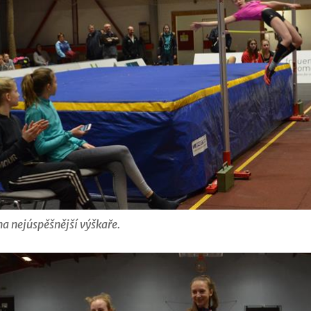
na nejúspěšnější výškaře.