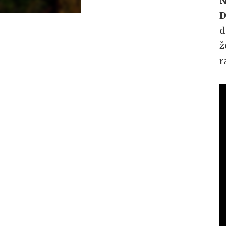
N
D
d
ž
r