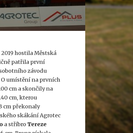
 2019 hostila Městská
ičně patřila první
m sobotního závodu
. O umístění na prvních
100 cm a skončily na
140 cm, kterou
43 cm překonaly
ečského skákání Agrotec
o
a stříbro
Tereze