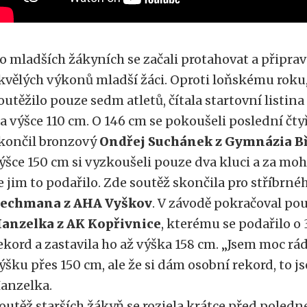
o mladších žákyních se začali protahovat a připra
kvělých výkonů mladší žáci. Oproti loňskému roku,
outěžilo pouze sedm atletů, čítala startovní listin
a výšce 110 cm. O 146 cm se pokoušeli poslední čty
končil bronzový
Ondřej Suchánek z Gymnázia B
ýšce 150 cm si vyzkoušeli pouze dva kluci a za m
e jim to podařilo. Zde soutěž skončila pro stříbrn
echmana z AHA Vyškov
. V závodě pokračoval po
anzelka z AK Kopřivnice
, kterému se podařilo o
ekord a zastavila ho až výška 158 cm. „Jsem moc rád
ýšku přes 150 cm, ale že si dám osobní rekord, to j
anzelka.
outěž starších žákyň se rozjela krátce před pole