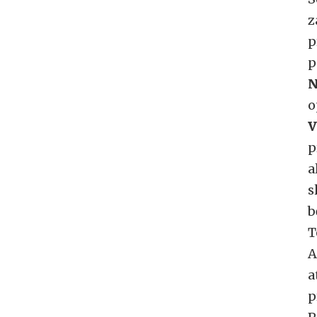
z
p
p
N
o
V
p
a
s
b
T
A
a
p