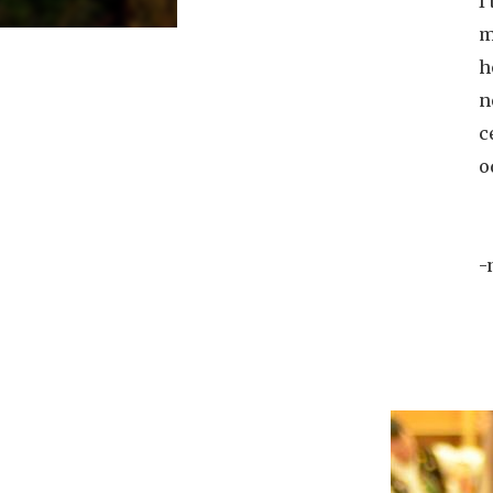
I
m
h
n
c
o
-