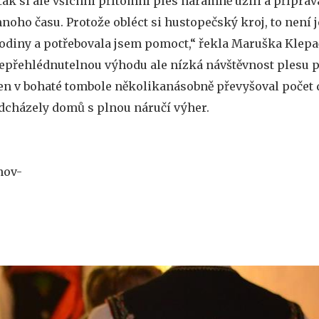
 tak si ale všichni přítomní ples náramně užili a přípra
noho času. Protože obléct si hustopečský kroj, to není je
odiny a potřebovala jsem pomoct,“ řekla Maruška Klepa
epřehlédnutelnou výhodu ale nízká návštěvnost plesu 
en v bohaté tombole několikanásobně převyšoval počet dě
dcházely domů s plnou náručí výher.
nov-