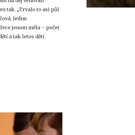
vám na něj věnovali
n tak. „Trvalo to asi půl
čová. Jednu
přece jenom měla – počet
tí a tak letos děti