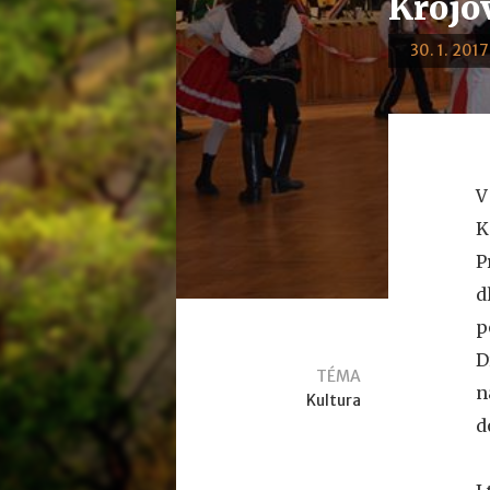
Krojov
30. 1. 2017
V
K
P
d
p
D
TÉMA
n
Kultura
d