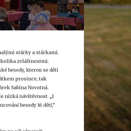
malými stárky a stárkami.
ěkolika zvláštnostmi.
ké besedy, kterou se děti
čátkem prosince, tak
árek Sabina Novotná.
e nízká návštěvnost. „I
ncování besedy 16 dětí,“