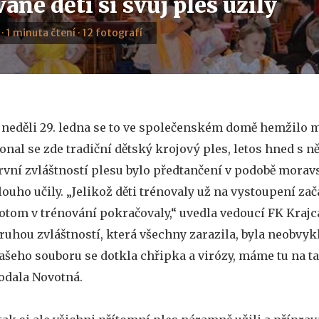
ané děti si svůj ples užily
 · 1 minuta čtení · 12 fotografí
 neděli 29. ledna se to ve společenském domě hemžilo 
onal se zde tradiční dětský krojový ples, letos hned s n
rvní zvláštností plesu bylo předtančení v podobě moravs
louho učily. „Jelikož děti trénovaly už na vystoupení za
otom v trénování pokračovaly,“ uvedla vedoucí FK Krajc
ruhou zvláštností, která všechny zarazila, byla neobvykl
ašeho souboru se dotkla chřipka a virózy, máme tu na ta
odala Novotná.