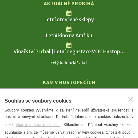
AKTUÁLNĚ PROBÍHÁ
Letní otevřené sklepy
Letní kino na Amfiku
Vinařství Prchal | Letní degustace VOC Hustop...
celý kalendář akcí
KAM V HUSTOPEČÍCH
Vinařství
Souhlas se soubory cookies
T. G. Masaryk
Soubory cookies využíváme k zajištění nejlepší uživatelské zkušenosti s
Mandloně
našimi webovými stránkami. Podrobné informace o cookies naleznete v
Ubytování
sekci
Více informací o cookies
. Kliknutím na Přijmout všechny cookies
Restaurace
souhlasíte s tím, že můžeme užívat všechny typy cookies. Chcete-li povolit