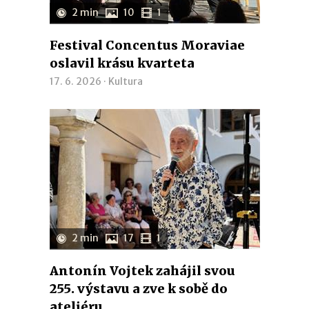
2 min
10
1
Festival Concentus Moraviae
oslavil krásu kvarteta
17. 6. 2026 ·
Kultura
2 min
17
1
Antonín Vojtek zahájil svou
255. výstavu a zve k sobě do
ateliéru