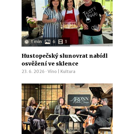
1 min
6
1
Hustopečský slunovrat nabídl
osvěžení ve sklence
23. 6. 2026 ·
Víno
|
Kultura